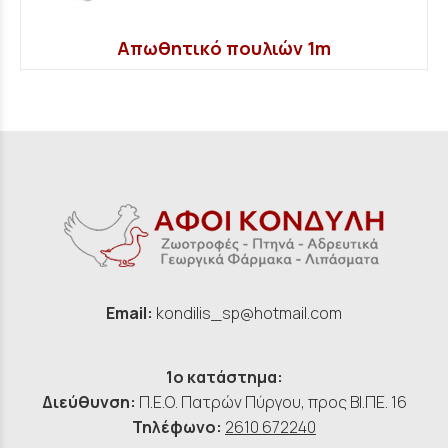
Απωθητικό πουλιών 1m
Email:
kondilis_sp@hotmail.com
1ο κατάστημα:
Διεύθυνση:
Π.Ε.Ο. Πατρών Πύργου, προς ΒΙ.ΠΕ. 16
Τηλέφωνο:
2610 672240