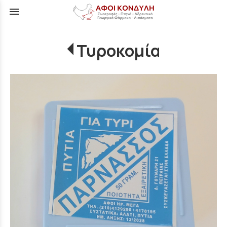
menu
Τυροκομία