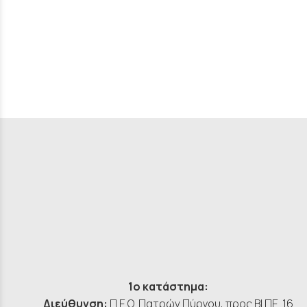
1ο κατάστημα:
Διεύθυνση:
Π.Ε.Ο. Πατρών Πύργου, προς ΒΙ.ΠΕ. 16