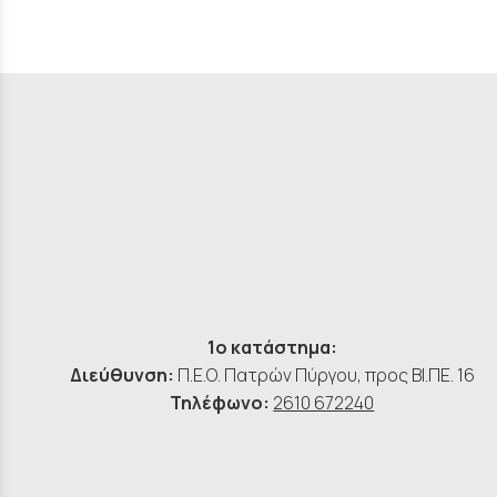
1ο κατάστημα:
Διεύθυνση:
Π.Ε.Ο. Πατρών Πύργου, προς ΒΙ.ΠΕ. 16
Τηλέφωνο:
2610 672240