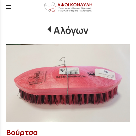
menu
Αλόγων
Βούρτσα