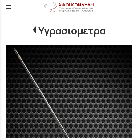
menu
Υγρασιομετρα