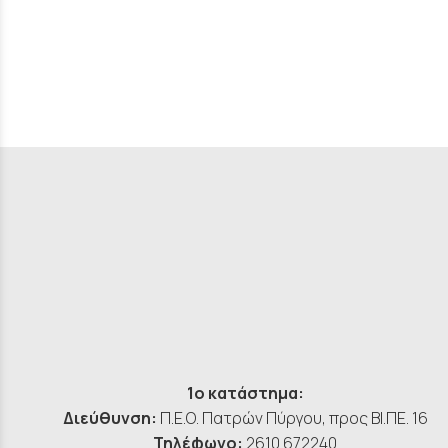
1ο κατάστημα:
Διεύθυνση:
Π.Ε.Ο. Πατρών Πύργου, προς ΒΙ.ΠΕ. 16
Τηλέφωνο:
2610 672240