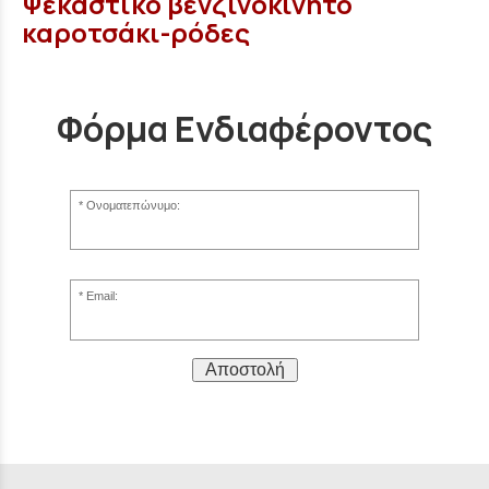
Ψεκαστικό βενζινοκίνητο
καροτσάκι-ρόδες
Φόρμα Ενδιαφέροντος
Ονοματεπώνυμο:
Email:
Αποστολή