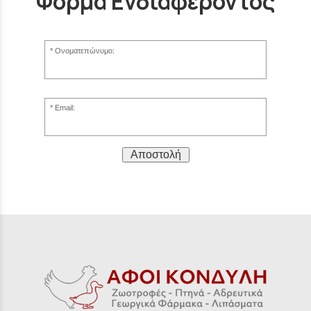
Φόρμα Ενδιαφέροντος
Ονοματεπώνυμο:
Email:
Αποστολή