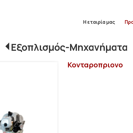
Η εταιρία μας
Πρ
Εξοπλισμός-Μηχανήματα
Κονταροπριονο