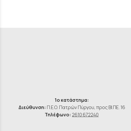
1ο κατάστημα:
Διεύθυνση:
Π.Ε.Ο. Πατρών Πύργου, προς ΒΙ.ΠΕ. 16
Τηλέφωνο:
2610 672240