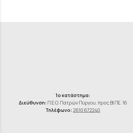
1ο κατάστημα:
Διεύθυνση:
Π.Ε.Ο. Πατρών Πύργου, προς ΒΙ.ΠΕ. 16
Τηλέφωνο:
2610 672240