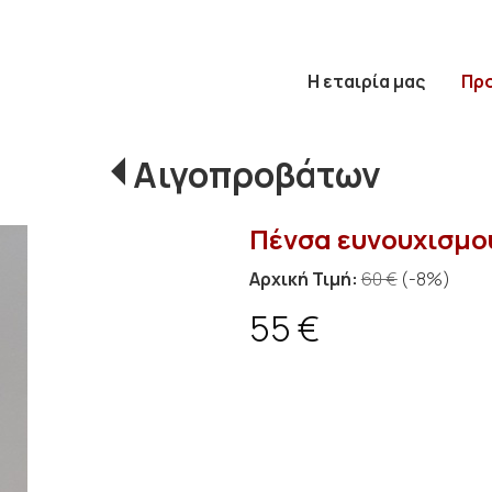
Η εταιρία μας
Πρ
Αιγοπροβάτων
Πένσα ευνουχισμο
Αρχική Τιμή:
60 €
(-8%)
55 €