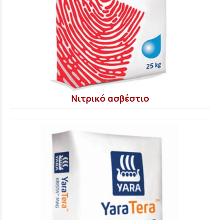
Νιτρικό ασβέστιο