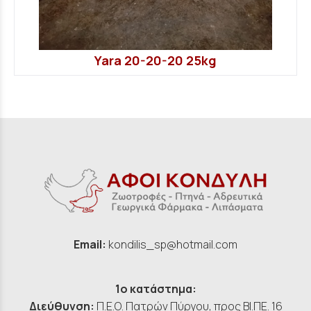
Yara 20-20-20 25kg
Email:
kondilis_sp@hotmail.com
1ο κατάστημα:
Διεύθυνση:
Π.Ε.Ο. Πατρών Πύργου, προς ΒΙ.ΠΕ. 16