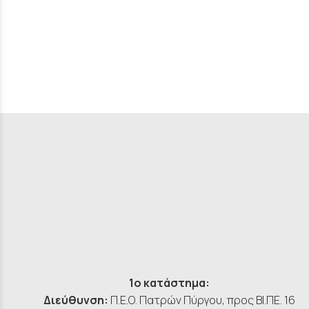
1ο κατάστημα:
Διεύθυνση:
Π.Ε.Ο. Πατρών Πύργου, προς ΒΙ.ΠΕ. 16