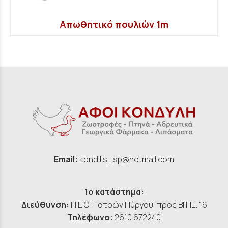
Απωθητικό πουλιών 1m
Email:
kondilis_sp@hotmail.com
1ο κατάστημα:
Διεύθυνση:
Π.Ε.Ο. Πατρών Πύργου, προς ΒΙ.ΠΕ. 16
Τηλέφωνο:
2610 672240