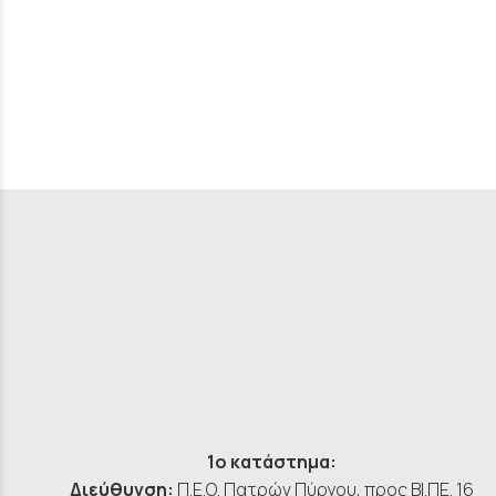
1ο κατάστημα:
Διεύθυνση:
Π.Ε.Ο. Πατρών Πύργου, προς ΒΙ.ΠΕ. 16