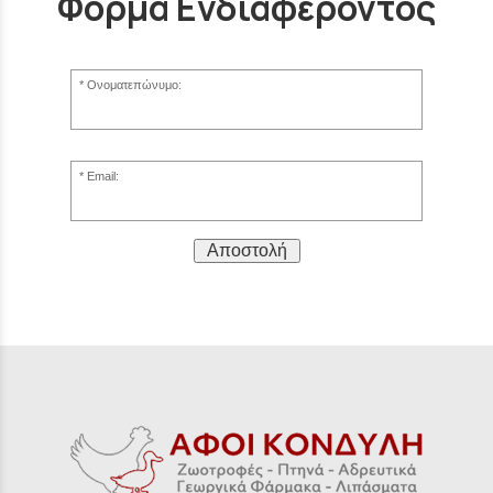
Φόρμα Ενδιαφέροντος
Ονοματεπώνυμο:
Email:
Αποστολή