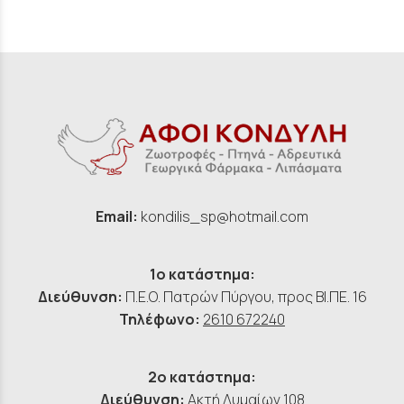
Email:
kondilis_sp@hotmail.com
1ο κατάστημα:
Διεύθυνση:
Π.Ε.Ο. Πατρών Πύργου, προς ΒΙ.ΠΕ. 16
Τηλέφωνο:
2610 672240
2ο κατάστημα:
Διεύθυνση:
Ακτή Δυμαίων 108