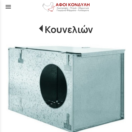
menu
Κουνελιών