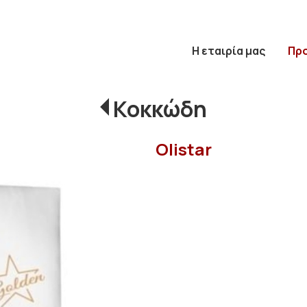
Η εταιρία μας
Πρ
Κοκκώδη
Olistar