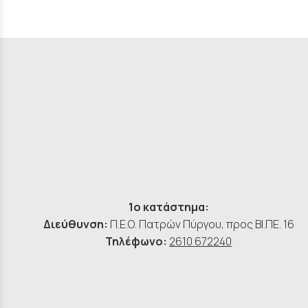
1ο κατάστημα:
Διεύθυνση:
Π.Ε.Ο. Πατρών Πύργου, προς ΒΙ.ΠΕ. 16
Τηλέφωνο:
2610 672240