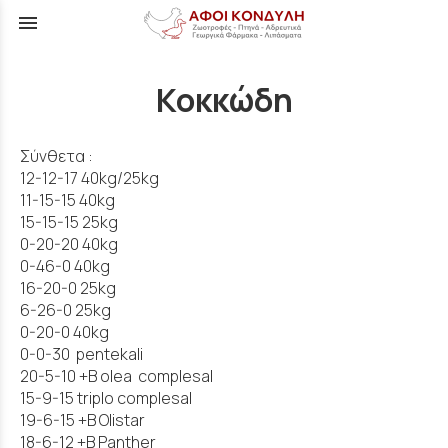
menu
Κοκκώδη
Σύνθετα :
12-12-17 40kg/25kg
11-15-15 40kg
15-15-15 25kg
0-20-20 40kg
0-46-0 40kg
16-20-0 25kg
6-26-0 25kg
0-20-0 40kg
0-0-30 pentekali
20-5-10 +B olea complesal
15-9-15 triplo complesal
19-6-15 +B Olistar
18-6-12 +B Panther