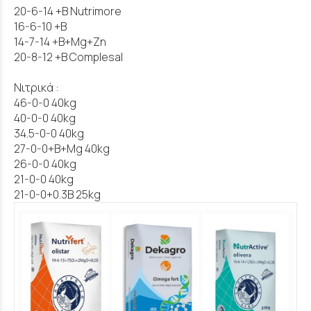
20-6-14 +B Nutrimore
16-6-10 +Β
14-7-14 +B+Mg+Zn
20-8-12 +B Complesal
Νιτρικά :
46-0-0 40kg
40-0-0 40kg
34.5-0-0 40kg
27-0-0+Β+Mg 40kg
26-0-0 40kg
21-0-0 40kg
21-0-0+0.3Β 25kg